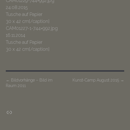
CAM01229-744×992.jpg
24.08.2015
Tusche auf Papier
30 x 42 cm[/caption]
CAM01227-1-744×992.jpg
16.11.2014
Tusche auf Papier
30 x 42 cm[/caption]
P
←
Bildvorhänge – Bild im
Kunst-Camp August 2015
→
Raum 2011
o
s
t
Insta
n
a
v