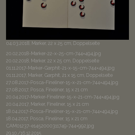
04.03.2018, Marker, 22 x 25 cm, Doppelseite
20.02.2018-Marker-22-x-25-cm-744×494.jpg
20.02.2018, Marker, 22 x 25 cm, Doppelseite
01.11.2017-Marker-Garphit-21-x-15-cm-744×494.jpg
01.11.2017, Marker, Garphit, 21 x 15 cm, Doppelseite
27.08.2017-Posca-Fineliner-15-x-21-cm-744×494.jpg
27.08.2017, Posca, Fineliner, 15 x 21 cm
20.04.2017-Marker-Fineliner-15-x-21-cm-744×494.jpg
20.04.2017, Marker, Fineliner, 15 x 21 cm
18.04.2017-Posca-Fineliner-15-x-21-cm-744×494.jpg
18.04.2017, Posca, Fineliner, 15 x 21 cm
CAM01237-e1452000311749-744×992.jpg
29.10./16.12.2015