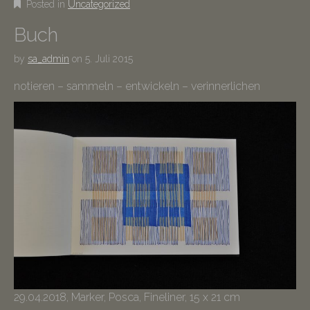
Posted in
Uncategorized
Buch
by
sa_admin
on
5. Juli 2015
notieren – sammeln – entwickeln – verinnerlichen
29.04.2018, Marker, Posca, Fineliner, 15 x 21 cm